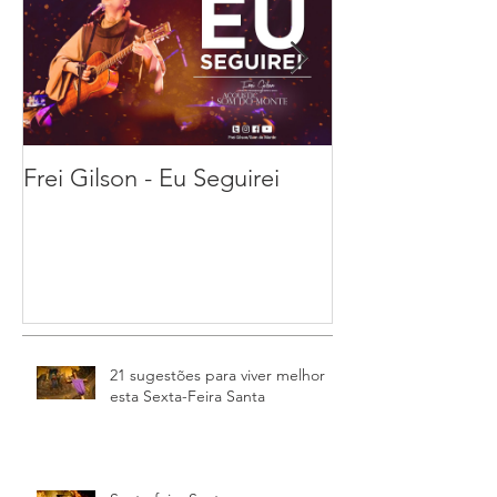
Frei Gilson - Eu Seguirei
21 sugestões pa
melhor esta Se
Feira Santa
21 sugestões para viver melhor
esta Sexta-Feira Santa