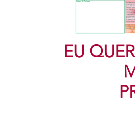
EU QUER
M
P