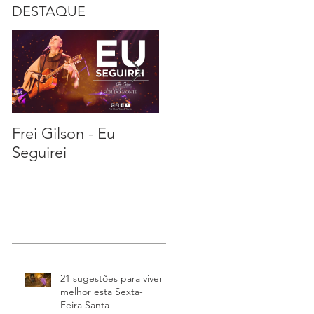
DESTAQUE
Frei Gilson - Eu
21 sugestões para
S
Seguirei
viver melhor esta
Sexta-Feira Santa
21 sugestões para viver
melhor esta Sexta-
Feira Santa