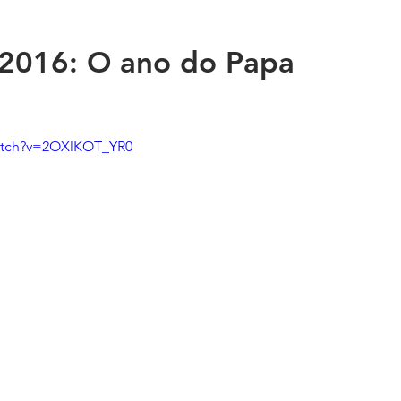
 2016: O ano do Papa
atch?v=2OXlKOT_YR0