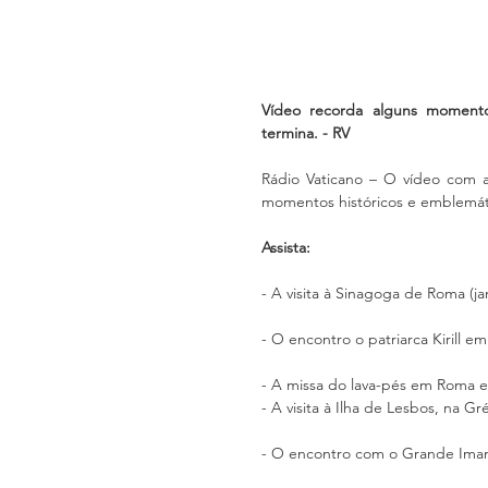
Vídeo recorda alguns momentos
termina. - RV
Rádio Vaticano – O vídeo com a
momentos históricos e emblemáti
Assista:
- A visita à Sinagoga de Roma (ja
- O encontro o patriarca Kirill e
- A missa do lava-pés em Roma e a
- A visita à Ilha de Lesbos, na Gréc
- O encontro com o Grande Imam