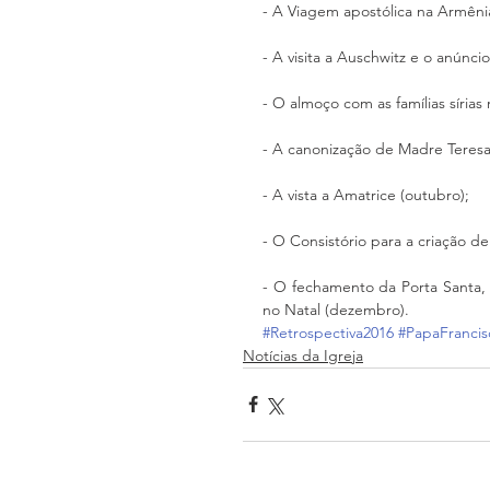
- A Viagem apostólica na Armênia
- A visita a Auschwitz e o anúnc
- O almoço com as famílias sírias
- A canonização de Madre Teresa
- A vista a Amatrice (outubro);
- O Consistório para a criação d
- O fechamento da Porta Santa, 
no Natal (dezembro).
#Retrospectiva2016
#PapaFrancis
Notícias da Igreja