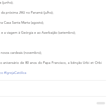
 (junho);
io da próxima JMJ no Panamá (julho);
 na Casa Santa Marta (agosto);
 e a viagem à Geórgia e ao Azerbaijão (setembro);
e novos cardeais (novembro);
o aniversário de 80 anos do Papa Francisco, a bênção Urbi et Orbi 
co
#IgrejaCatólica