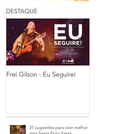
DESTAQUE
Frei Gilson - Eu Seguirei
21 sugestões pa
melhor esta Se
Feira Santa
21 sugestões para viver melhor
esta Sexta-Feira Santa