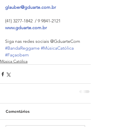
glauber@gduarte.com.br
(41) 3277-1842  / 9 9841-2121
www.gduarte.com.br 
Siga nas redes sociais @GduarteCom 
#BandaReggame
#MúsicaCatólica
#Façaobem
Música Católica
Comentários