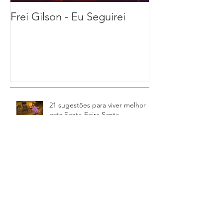
Frei Gilson - Eu Seguirei
21 sugestões pa
melhor esta Se
Feira Santa
21 sugestões para viver melhor
esta Sexta-Feira Santa
Sexta-feira Santa