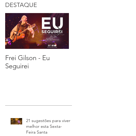
DESTAQUE
Frei Gilson - Eu
21 sugestões para
S
Seguirei
viver melhor esta
Sexta-Feira Santa
21 sugestões para viver
melhor esta Sexta-
Feira Santa