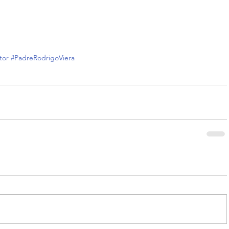
tor
#PadreRodrigoViera