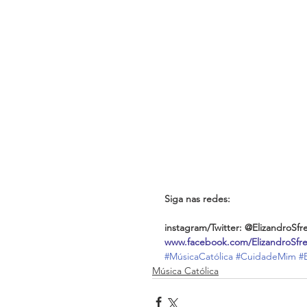
Siga nas redes:
instagram/Twitter: @ElizandroSfr
www.facebook.com/ElizandroSfr
#MúsicaCatólica
#CuidadeMim
#
Música Católica