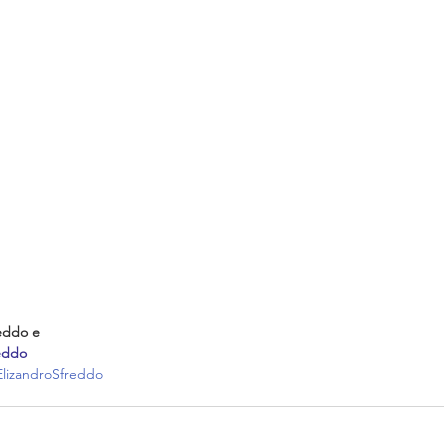
eddo e 
eddo 
ElizandroSfreddo