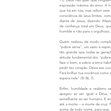
expressão máxima do amor. A hu
que há em nós, mas referir este
consciência de seus limites, como
diante de Jesus, dizendo: Afas
de confiança total em Deus, que
humilde e não para o orgulhoso, 
Quem realizou de modo completo
"pobre serva", um vazio à esper
tão grande que todas as geraçõe
atitude fundamental dos "pobre
faze o bem, e sobre a terra habi
pedir teu coração. Deixa aos cuid
Fará brilhar tua inocência como 
espera nele" (Sl 36, 7).
Enfim, humildade e realismo se
apegou ao ser igual a Deus, 
semelhante ao ser humano. E en
até a morte – e morte de cruz. 
acima de todo nome, para que, a