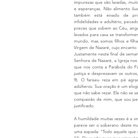
impurezas que são lavadas, muita
e esperanças. Não alimento ilu
também está eivado de proble
infidelidades e adultério, pecad
preces que sobem ao Céu, angú
levados para casa se transform
mundo, mas somos filhos e fil
Virgem de Nazaré, cujo encanto 
Justamente neste final de seman
Senhora de Nazaré, a Igreja nos 
que nos conta a Parábola do Fa
justiça e desprezavam os outros,
9). O fariseu reza em pé agra
adúlteros. Sua oração é um elog
que não sabe rezar. Ele não se s
compaixão de mim, que sou pecad
justificado.
A humildade muitas vezes é a vi
parece ser o soberano deste mu
uma espada: "Todo aquele que se
11). Deus não quer que ninguém 