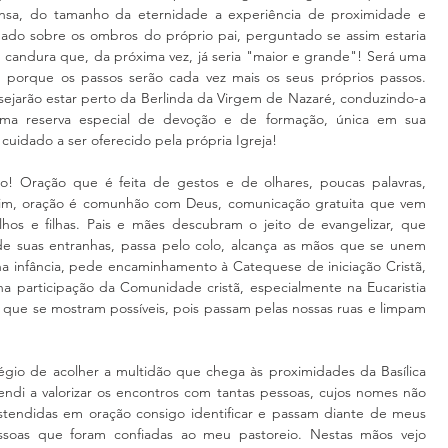
sa, do tamanho da eternidade a experiência de proximidade e 
o sobre os ombros do próprio pai, perguntado se assim estaria 
andura que, da próxima vez, já seria "maior e grande"! Será uma 
, porque os passos serão cada vez mais os seus próprios passos. 
sejarão estar perto da Berlinda da Virgem de Nazaré, conduzindo-a 
ma reserva especial de devoção e de formação, única em sua 
cuidado a ser oferecido pela própria Igreja!
o! Oração que é feita de gestos e de olhares, poucas palavras, 
Sim, oração é comunhão com Deus, comunicação gratuita que vem 
lhos e filhas. Pais e mães descubram o jeito de evangelizar, que 
e suas entranhas, passa pelo colo, alcança as mãos que se unem 
na infância, pede encaminhamento à Catequese de iniciação Cristã, 
na participação da Comunidade cristã, especialmente na Eucaristia 
 que se mostram possíveis, pois passam pelas nossas ruas e limpam 
légio de acolher a multidão que chega às proximidades da Basílica 
endi a valorizar os encontros com tantas pessoas, cujos nomes não 
stendidas em oração consigo identificar e passam diante de meus 
essoas que foram confiadas ao meu pastoreio. Nestas mãos vejo 