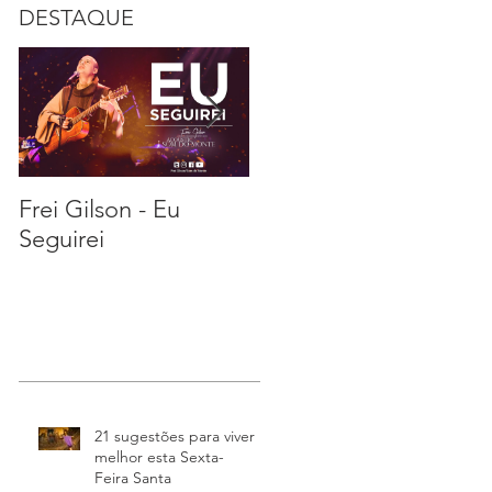
DESTAQUE
Frei Gilson - Eu
21 sugestões para
S
Seguirei
viver melhor esta
Sexta-Feira Santa
21 sugestões para viver
melhor esta Sexta-
Feira Santa