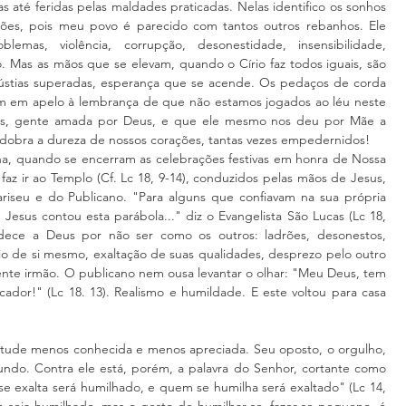
s até feridas pelas maldades praticadas. Nelas identifico os sonhos 
sões, pois meu povo é parecido com tantos outros rebanhos. Ele 
mas, violência, corrupção, desonestidade, insensibilidade, 
o. Mas as mãos que se elevam, quando o Círio faz todos iguais, são 
stias superadas, esperança que se acende. Os pedaços de corda 
em em apelo à lembrança de que não estamos jogados ao léu neste 
has, gente amada por Deus, e que ele mesmo nos deu por Mãe a 
dobra a dureza de nossos corações, tantas vezes empedernidos!
a, quando se encerram as celebrações festivas em honra de Nossa 
faz ir ao Templo (Cf. Lc 18, 9-14), conduzidos pelas mãos de Jesus, 
riseu e do Publicano. "Para alguns que confiavam na sua própria 
 Jesus contou esta parábola..." diz o Evangelista São Lucas (Lc 18, 
dece a Deus por não ser como os outros: ladrões, desonestos, 
io de si mesmo, exaltação de suas qualidades, desprezo pelo outro 
ente irmão. O publicano nem ousa levantar o olhar: "Meu Deus, tem 
or!" (Lc 18. 13). Realismo e humildade. E este voltou para casa 
rtude menos conhecida e menos apreciada. Seu oposto, o orgulho, 
ndo. Contra ele está, porém, a palavra do Senhor, cortante como 
 exalta será humilhado, e quem se humilha será exaltado" (Lc 14, 
seja humilhado, mas o gesto de humilhar-se, fazer-se pequeno, é 