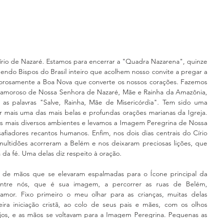
rio de Nazaré. Estamos para encerrar a "Quadra Nazarena", quinze 
endo Bispos do Brasil inteiro que acolhem nosso convite a pregar a 
gorosamente a Boa Nova que converte os nossos corações. Fazemos 
o amoroso de Nossa Senhora de Nazaré, Mãe e Rainha da Amazônia, 
as palavras "Salve, Rainha, Mãe de Misericórdia". Tem sido uma 
r mais uma das mais belas e profundas orações marianas da Igreja. 
 os mais diversos ambientes e levamos a Imagem Peregrina de Nossa 
fiadores recantos humanos. Enfim, nos dois dias centrais do Círio 
ultidões acorreram a Belém e nos deixaram preciosas lições, que 
da fé. Uma delas diz respeito à oração.
 de mãos que se elevaram espalmadas para o Ícone principal da 
ntre nós, que é sua imagem, a percorrer as ruas de Belém, 
mor. Fixo primeiro o meu olhar para as crianças, muitas delas 
ra iniciação cristã, ao colo de seus pais e mães, com os olhos 
anjos, e as mãos se voltavam para a Imagem Peregrina. Pequenas as 