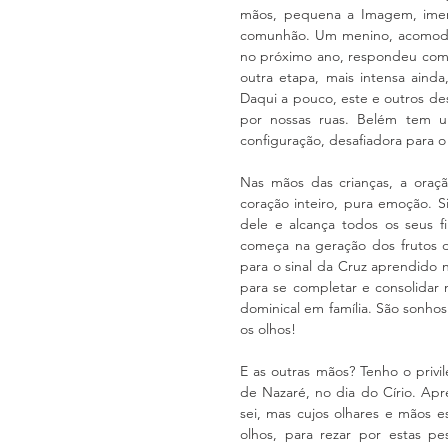
mãos, pequena a Imagem, imen
comunhão. Um menino, acomodad
no próximo ano, respondeu com c
outra etapa, mais intensa ainda
Daqui a pouco, este e outros de
por nossas ruas. Belém tem u
configuração, desafiadora para o 
Nas mãos das crianças, a oraçã
coração inteiro, pura emoção. 
dele e alcança todos os seus fi
começa na geração dos frutos d
para o sinal da Cruz aprendido 
para se completar e consolidar 
dominical em família. São sonhos
os olhos!
E as outras mãos? Tenho o privi
de Nazaré, no dia do Círio. Apr
sei, mas cujos olhares e mãos e
olhos, para rezar por estas p