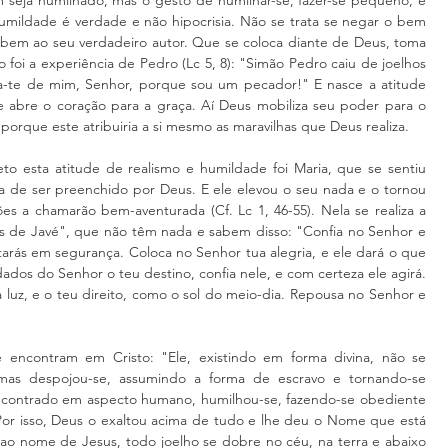
mildade é verdade e não hipocrisia. Não se trata se negar o bem 
 bem ao seu verdadeiro autor. Que se coloca diante de Deus, toma 
 foi a experiência de Pedro (Lc 5, 8): "Simão Pedro caiu de joelhos 
ta-te de mim, Senhor, porque sou um pecador!" E nasce a atitude 
 abre o coração para a graça. Aí Deus mobiliza seu poder para o 
porque este atribuiria a si mesmo as maravilhas que Deus realiza.
 esta atitude de realismo e humildade foi Maria, que se sentiu 
a de ser preenchido por Deus. E ele elevou o seu nada e o tornou 
s a chamarão bem-aventurada (Cf. Lc 1, 46-55). Nela se realiza a 
s de Javé", que não têm nada e sabem disso: "Confia no Senhor e 
tarás em segurança. Coloca no Senhor tua alegria, e ele dará o que 
ados do Senhor o teu destino, confia nele, e com certeza ele agirá. 
a luz, e o teu direito, como o sol do meio-dia. Repousa no Senhor e 
 encontram em Cristo: "Ele, existindo em forma divina, não se 
mas despojou-se, assumindo a forma de escravo e tornando-se 
contrado em aspecto humano, humilhou-se, fazendo-se obediente 
Por isso, Deus o exaltou acima de tudo e lhe deu o Nome que está 
o nome de Jesus, todo joelho se dobre no céu, na terra e abaixo 