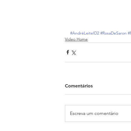
#AndréLeiteID2
#RosaDeSaron
#
Video Home
Comentários
Escreva um comentário