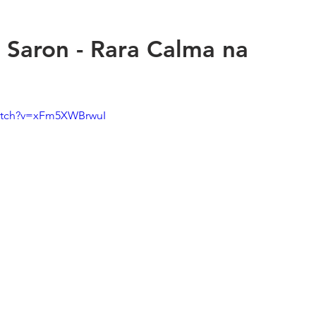
 Saron - Rara Calma na
watch?v=xFm5XWBrwuI