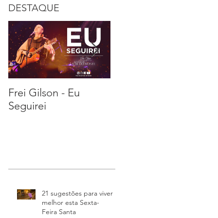
DESTAQUE
Frei Gilson - Eu
21 sugestões para
S
Seguirei
viver melhor esta
Sexta-Feira Santa
21 sugestões para viver
melhor esta Sexta-
Feira Santa