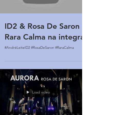
ID2 & Rosa De Saron -
Rara Calma na integra
#AndréLeiteID2 #RosaDeSaron #RaraCalma
Load video