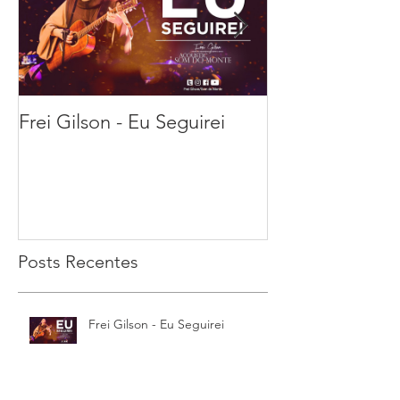
Frei Gilson - Eu Seguirei
21 sugestões pa
melhor esta Se
Feira Santa
Posts Recentes
Frei Gilson - Eu Seguirei