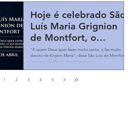
Hoje é celebrado São
Luís Maria Grignion
de Montfort, o
“escravo de Maria”
“A quem Deus quer fazer muito santo, o faz muito
devoto da Virgem Maria”, disse São Luís de Montfort,
“escravo de Maria” que propagou a...
1
2
3
4
5