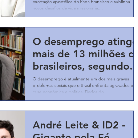
exortação apostólica do Papa Francisco e sublinha
novos desafios da vida missionária....
O desemprego atinge
mais de 13 milhões d
brasileiros, segundo 
IBGE
O desemprego é atualmente um dos mais graves
problemas sociais que o Brasil enfrenta agravados pel
crise econômica e política. Dados do...
André Leite & ID2 -
Gigante pela Fé