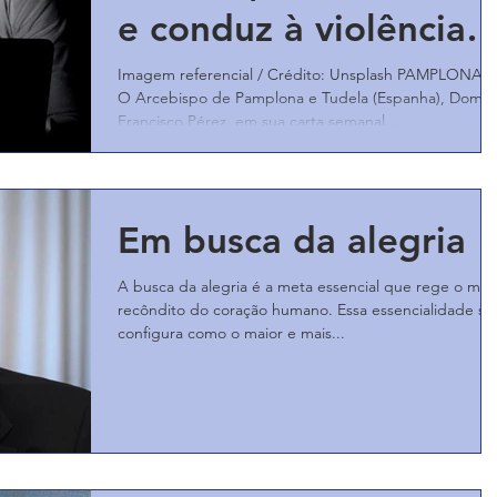
e conduz à violência,
adverte bispo
Imagem referencial / Crédito: Unsplash PAMPLONA -
O Arcebispo de Pamplona e Tudela (Espanha), Dom
Francisco Pérez, em sua carta semanal...
Em busca da alegria
A busca da alegria é a meta essencial que rege o mai
recôndito do coração humano. Essa essencialidade se
configura como o maior e mais...