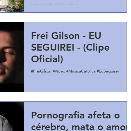
jovens a não se tornarem...
Frei Gilson - EU
SEGUIREI - (Clipe
Oficial)
#FreiGilson #Vídeo #MúsicaCatólica #EuSeguirei
Pornografia afeta o
cérebro, mata o amor