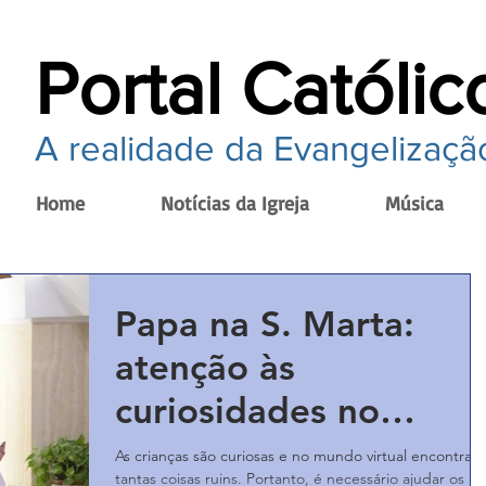
Portal Católic
A realidade da Evangelização
Home
Notícias da Igreja
Música
Papa na S. Marta:
atenção às
curiosidades no
mundo virtual
As crianças são curiosas e no mundo virtual encontram
tantas coisas ruins. Portanto, é necessário ajudar os