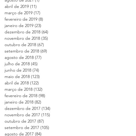
abril de 2019
(11)
11 posts
março de 2019
(17)
17 posts
fevereiro de 2019
(8)
8 posts
janeiro de 2019
(23)
23 posts
dezembro de 2018
(64)
64 posts
novembro de 2018
(35)
35 posts
outubro de 2018
(67)
67 posts
e
setembro de 2018
(69)
69 posts
agosto de 2018
(77)
77 posts
o
julho de 2018
(45)
45 posts
junho de 2018
(74)
74 posts
maio de 2018
(123)
123 posts
abril de 2018
(122)
122 posts
a
março de 2018
(132)
132 posts
fevereiro de 2018
(98)
98 posts
janeiro de 2018
(82)
82 posts
dezembro de 2017
(134)
134 posts
novembro de 2017
(115)
115 posts
outubro de 2017
(87)
87 posts
setembro de 2017
(105)
105 posts
agosto de 2017
(84)
84 posts