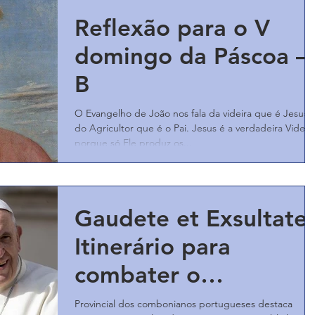
Reflexão para o V
domingo da Páscoa –
B
O Evangelho de João nos fala da videira que é Jesus 
do Agricultor que é o Pai. Jesus é a verdadeira Videir
porque só Ele produz os...
Gaudete et Exsultate:
Itinerário para
combater o
individualismo
Provincial dos combonianos portugueses destaca