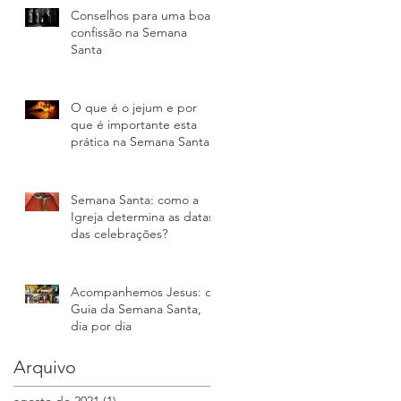
Conselhos para uma boa
confissão na Semana
Santa
O que é o jejum e por
que é importante esta
prática na Semana Santa?
e
a
Semana Santa: como a
Igreja determina as datas
das celebrações?
Acompanhemos Jesus: o
Guia da Semana Santa,
dia por dia
Arquivo
agosto de 2021
(1)
1 post