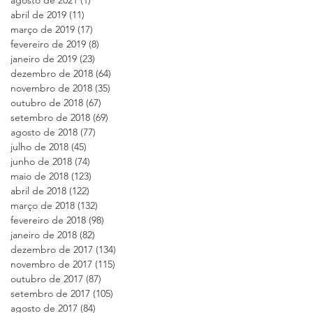
abril de 2019
(11)
11 posts
março de 2019
(17)
17 posts
fevereiro de 2019
(8)
8 posts
janeiro de 2019
(23)
23 posts
dezembro de 2018
(64)
64 posts
novembro de 2018
(35)
35 posts
outubro de 2018
(67)
67 posts
setembro de 2018
(69)
69 posts
agosto de 2018
(77)
77 posts
julho de 2018
(45)
45 posts
junho de 2018
(74)
74 posts
maio de 2018
(123)
123 posts
abril de 2018
(122)
122 posts
março de 2018
(132)
132 posts
fevereiro de 2018
(98)
98 posts
janeiro de 2018
(82)
82 posts
dezembro de 2017
(134)
134 posts
novembro de 2017
(115)
115 posts
outubro de 2017
(87)
87 posts
setembro de 2017
(105)
105 posts
agosto de 2017
(84)
84 posts