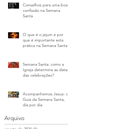
Conselhos para uma boa
confissão na Semana
Santa
O que é o jejum e por
que é importante esta
prática na Semana Santa?
Semana Santa: como a
Igreja determina as datas
das celebrações?
Acompanhemos Jesus: o
Guia da Semana Santa,
dia por dia
Arquivo
agosto de 2021
(1)
1 post