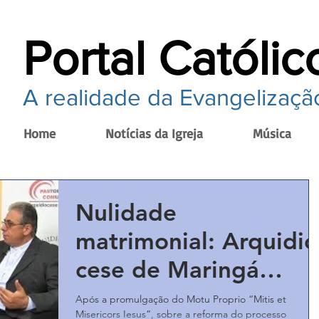
Portal Católic
A realidade da Evangelização
Home
Notícias da Igreja
Música
Nulidade
matrimonial: Arquidio
cese de Maringá
implanta Pastoral
Após a promulgação do Motu Proprio “Mitis et
Misericors Iesus”, sobre a reforma do processo