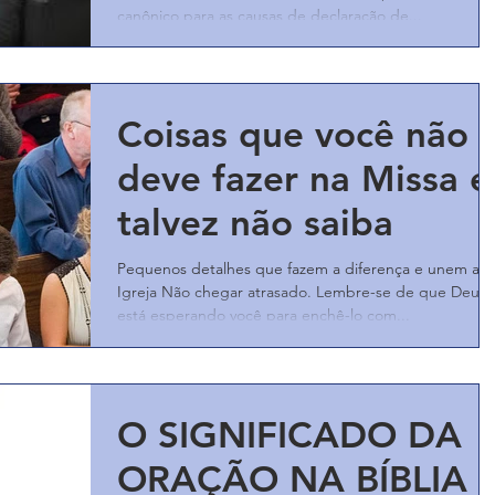
Judiciária
canônico para as causas de declaração de...
Coisas que você não
deve fazer na Missa e
talvez não saiba
Pequenos detalhes que fazem a diferença e unem a
Igreja Não chegar atrasado. Lembre-se de que Deus
está esperando você para enchê-lo com...
O SIGNIFICADO DA
ORAÇÃO NA BÍBLIA