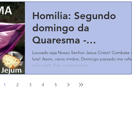
Homilia: Segundo
domingo da
Quaresma -
25/02/2018 - Ano B
Louvado seja Nosso Senhor Jesus Cristo! Combate e
luta! Assim, caros irmãos, Domingo passado me referi 
vida cristã. Sim, continuemos...
1
2
3
4
5