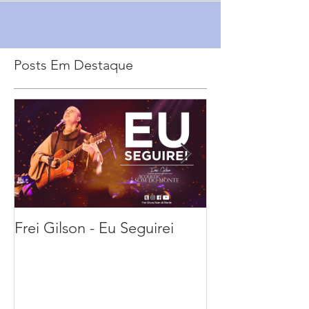
Posts Em Destaque
Frei Gilson - Eu Seguirei
21 sugestões pa
melhor esta Se
Feira Santa