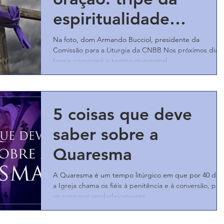
espiritualidade
quaresmal
Na foto, dom Armando Bucciol, presidente da
Comissão para a Liturgia da CNBB Nos próximos dias 
Igreja começará o tempo quaresmal....
5 coisas que deve
saber sobre a
Quaresma
A Quaresma é um tempo litúrgico em que por 40 dias
a Igreja chama os fiéis à penitência e à conversão, par
se preparar verdadeiramente...