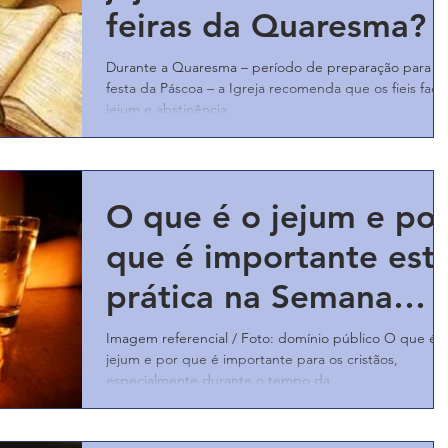
feiras da Quaresma?
Durante a Quaresma – período de preparação para a
festa da Páscoa – a Igreja recomenda que os fieis faç
jejum e abstinência,...
O que é o jejum e po
que é importante est
prática na Semana
Santa?
Imagem referencial / Foto: domínio público O que é 
jejum e por que é importante para os cristãos,
especialmente durante o tempo da...