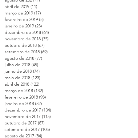
am
abril de 2019
(11)
11 posts
março de 2019
(17)
17 posts
fevereiro de 2019
(8)
8 posts
janeiro de 2019
(23)
23 posts
dezembro de 2018
(64)
64 posts
novembro de 2018
(35)
35 posts
outubro de 2018
(67)
67 posts
setembro de 2018
(69)
69 posts
agosto de 2018
(77)
77 posts
julho de 2018
(45)
45 posts
junho de 2018
(74)
74 posts
maio de 2018
(123)
123 posts
abril de 2018
(122)
122 posts
março de 2018
(132)
132 posts
fevereiro de 2018
(98)
98 posts
janeiro de 2018
(82)
82 posts
dezembro de 2017
(134)
134 posts
novembro de 2017
(115)
115 posts
outubro de 2017
(87)
87 posts
setembro de 2017
(105)
105 posts
agosto de 2017
(84)
84 posts