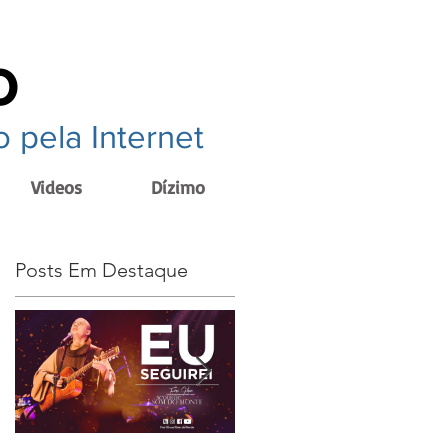
o
 pela Internet
Videos
Dízimo
Posts Em Destaque
r
a
o