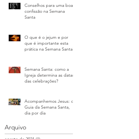
Conselhos para uma boa
confissão na Semana
Santa
O que é o jejum e por
A
que é importante esta
prática na Semana Santa?
Semana Santa: como a
Igreja determina as datas
das celebrações?
Acompanhemos Jesus: o
Guia da Semana Santa,
dia por dia
Arquivo
agosto de 2021
(1)
1 post