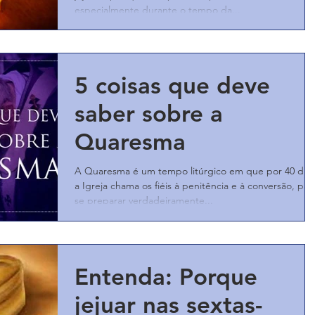
especialmente durante o tempo da...
5 coisas que deve
saber sobre a
Quaresma
A Quaresma é um tempo litúrgico em que por 40 dias
a Igreja chama os fiéis à penitência e à conversão, par
se preparar verdadeiramente...
Entenda: Porque
jejuar nas sextas-