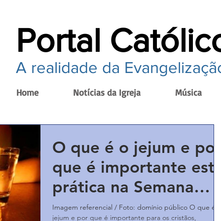
Portal Católic
A realidade da Evangelização
Home
Notícias da Igreja
Música
O que é o jejum e po
que é importante est
prática na Semana
Santa?
Imagem referencial / Foto: domínio público O que é 
jejum e por que é importante para os cristãos,