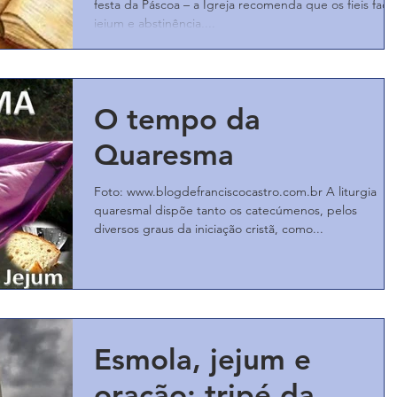
festa da Páscoa – a Igreja recomenda que os fieis faç
jejum e abstinência,...
O tempo da
Quaresma
Foto: www.blogdefranciscocastro.com.br A liturgia
quaresmal dispõe tanto os catecúmenos, pelos
diversos graus da iniciação cristã, como...
Esmola, jejum e
oração: tripé da