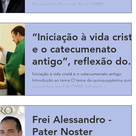
sobre Francisco
Nacional dos Bispos do Brasil (CNBB)...
“Iniciação à vida crist
e o catecumenato
antigo”, reflexão do
bispo de Marabá (PA)
Iniciação à vida cristã e o catecumenato antigo
Introdução ao tema O tema da quinquagésima quinta
assembleia geral da CNBB debaterá...
Frei Alessandro -
Pater Noster