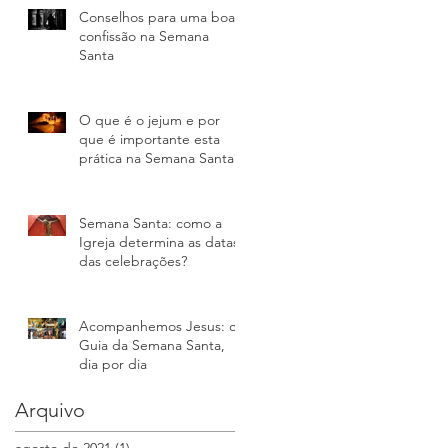
Conselhos para uma boa
confissão na Semana
Santa
O que é o jejum e por
que é importante esta
prática na Semana Santa?
o
Semana Santa: como a
Igreja determina as datas
das celebrações?
Acompanhemos Jesus: o
Guia da Semana Santa,
dia por dia
Arquivo
agosto de 2021
(1)
1 post