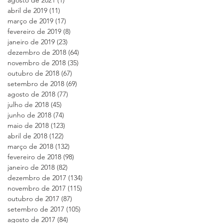
abril de 2019
(11)
11 posts
março de 2019
(17)
17 posts
fevereiro de 2019
(8)
8 posts
janeiro de 2019
(23)
23 posts
dezembro de 2018
(64)
64 posts
novembro de 2018
(35)
35 posts
outubro de 2018
(67)
67 posts
setembro de 2018
(69)
69 posts
e
agosto de 2018
(77)
77 posts
julho de 2018
(45)
45 posts
junho de 2018
(74)
74 posts
maio de 2018
(123)
123 posts
abril de 2018
(122)
122 posts
março de 2018
(132)
132 posts
fevereiro de 2018
(98)
98 posts
janeiro de 2018
(82)
82 posts
dezembro de 2017
(134)
134 posts
novembro de 2017
(115)
115 posts
outubro de 2017
(87)
87 posts
setembro de 2017
(105)
105 posts
agosto de 2017
(84)
84 posts