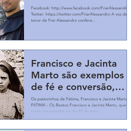
Facebook: http://www.facebook.com/FriarAlessandro
Twitter: https://twitter.com/FriarAlessandro A voz de
tenor de Frei Alessandro confere...
Francisco e Jacinta
Marto são exemplos
de fé e conversão,
afirmam bispos
Os pastorinhos de Fátima, Francisco e Jacinta Marto
FATIMA - Os Beatos Francisco e Jacinta Marto, que
portugueses
serão canonizados no dia 13 de maio...