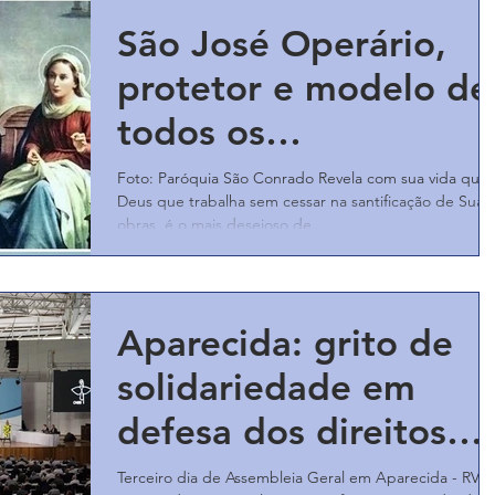
São José Operário,
protetor e modelo de
todos os
trabalhadores
Foto: Paróquia São Conrado Revela com sua vida que 
Deus que trabalha sem cessar na santificação de Suas
obras, é o mais desejoso de...
Aparecida: grito de
solidariedade em
defesa dos direitos
dos trabalhadores
Terceiro dia de Assembleia Geral em Aparecida - RV