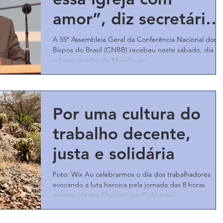
amor”, diz secretário
do Celam aos bispos
A 55ª Assembleia Geral da Conferência Nacional dos
Bispos do Brasil (CNBB) recebeu neste sábado, dia 29
do Brasil
o bispo auxiliar de Morelia, no...
Por uma cultura do
trabalho decente,
justa e solidária
Foto: Wix Ao celebrarmos o dia dos trabalhadores
evocando a luta heroica pela jornada das 8 horas
acontecida em Chicago, no 1º de maio...