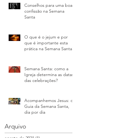
Conselhos para uma boa
confissão na Semana
Santa
O que é o jejum e por
que é importante esta
prática na Semana Santa?
am
Semana Santa: como a
Igreja determina as datas
das celebrações?
Acompanhemos Jesus: o
Guia da Semana Santa,
dia por dia
Arquivo
agosto de 2021
(1)
1 post