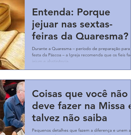
Entenda: Porque
jejuar nas sextas-
feiras da Quaresma?
Durante a Quaresma – período de preparação para a
festa da Páscoa – a Igreja recomenda que os fieis faç
jejum e abstinência,...
Coisas que você não
deve fazer na Missa e
talvez não saiba
Pequenos detalhes que fazem a diferença e unem a