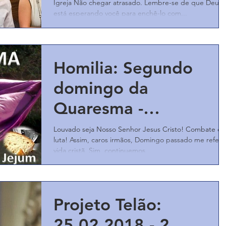
Igreja Não chegar atrasado. Lembre-se de que Deus
está esperando você para enchê-lo com...
Homilia: Segundo
domingo da
Quaresma -
25/02/2018 - Ano B
Louvado seja Nosso Senhor Jesus Cristo! Combate e
luta! Assim, caros irmãos, Domingo passado me referi 
vida cristã. Sim, continuemos...
Projeto Telão:
25.02.2018 - 2